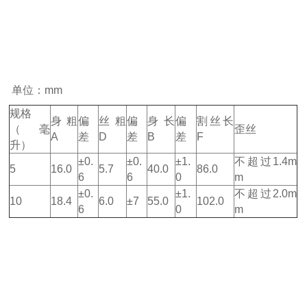
单位：mm
2
规格
身粗
偏
丝粗
偏
身长
偏
割丝长
（毫
歪丝
A
差
D
差
B
差
F
升）
±0.
±0.
±1.
不超过1.4m
5
16.0
5.7
40.0
86.0
6
6
0
m
±0.
±1.
不超过2.0m
10
18.4
6.0
±7
55.0
102.0
6
0
m