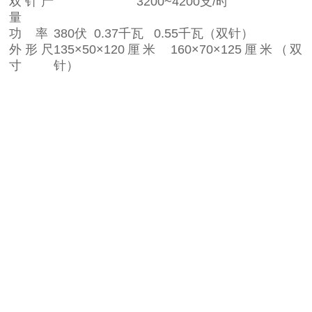
双针产
3200~4200支/时
量
功 率
380伏 0.37千瓦 0.55千瓦（双针）
外形尺
135×50×120厘米 160×70×125厘米（双
寸
针）
1