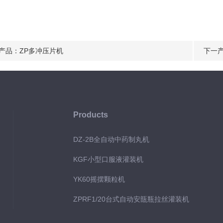
产品：
ZP多冲压片机
下一
Products
DZ-2B全自动中药制丸机
KGF小型口服液灌装机
YK60摇摆颗粒机
ZPRF1/20台式自动安瓿瓶拉丝灌装机