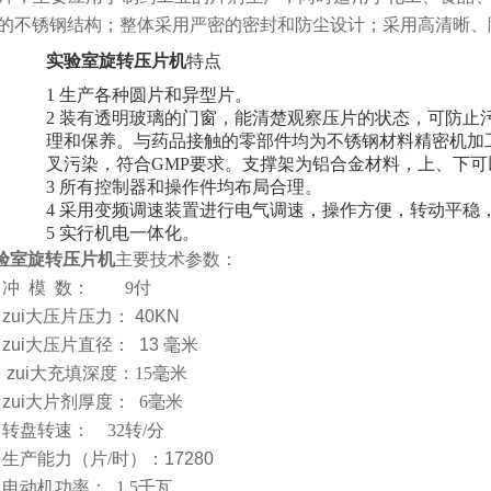
的不锈钢结构；整体采用严密的密封和防尘设计；采用高清晰、
实验室旋转
压片机
特点
1 生产各种圆片和异型片。
2 装有透明玻璃的门窗，能清楚观察压片的状态，可防止
理和保养。与药品接触的零部件均为不锈钢材料精密机加
叉污染，符合GMP要求。支撑架为铝合金材料，上、下
3 所有控制器和操作件均布局合理。
4 采用变频调速装置进行电气调速，操作方便，转动平稳
5 实行机电一体化。
验室旋转压片机
主要技术参数：
、冲 模 数：
9
付
、zui大压片压力： 40KN
、zui大压片直径： 13 毫米
、 zui大充填深度：
15
毫米
、zui大片剂厚度：
6
毫米
、转盘转速：
32
转
/
分
、生产能力（片
/
时）：17280
、电动机功率：
1.5
千瓦