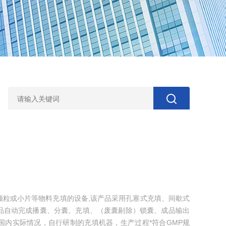
颗粒或小片等物料充填的设备,该产品采用孔塞式充填、间歇式
品自动完成播囊、分囊、充填、（废囊剔除）锁囊、成品输出
国内实际情况，自行研制的充填机器，生产过程*符合GMP规