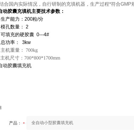
结合国内实际情况，自行研制的充填机器，生产过程*符合
GMP
自动胶囊充填机主要技术参数：
、生产能力：200粒/分
、模孔数量： 2
、可填充的硬胶囊 0---4#
、总功率： 3kw
、
主机重量：
700kg
、主机尺寸：
700*800*1700mm
自动胶囊填充机
询
产品：