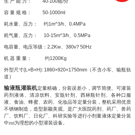
生 产 能 力： 40-100瓶/分
容 量 规 格： 50-1000ml
耗水量、压力： 约1m^3/h、0.4MPa
耗气量、压力： 10-15m^3/h、0.5MPa
电容量、电压等级：2.2Kw、380v? 50Hz
机 器 重 量： 约1200Kg
外型尺寸(L×B×H): 1860×920×1750mm（不含小车、输瓶轨
）
道
输液瓶灌装机
定量精确，分装误差小，调节简便。可灌装
药剂液体、清凉饮料、安瓿针剂、西林瓶针剂、各种口服
液、食油、蜂蜜、农药、化妆品等定量分装，整机采用优质
不锈钢制造，造型新颖美观。是广大医院药剂、药厂、兽药
厂、饮料厂、日化厂、科研实验等进行小剂量液体定量分装
中zui为理想的小型灌装设备。