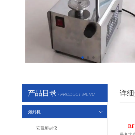
产品目录
详细
/ PRODUCT MENU
熔封机
R
安瓿熔封仪
是各大