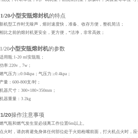
1/20小型
安瓿熔封机
的特点
、新机型工作时无噪声，熔封速度快，准备、收存方便，整机简洁；
、相比之前的熔封机更安全，更方便，*洁净，非常高效；
1/20
小型安瓿熔封机
的参数
适用瓶:1-20 ml安瓿瓶；
功率:220v，7w；
燃气压力:≥0.04kpa；气压力:≥0.4kpa；
产量：600-800支/时；
机器尺寸：300×180×350mm；
机器重量：3.2kg
1/20
操作注意事项
、燃气瓶和燃气发生室必须离工作位置6m以上。
、点火时，请勿将避免身体任何部位处于火焰枪嘴前面，打火机点火时，