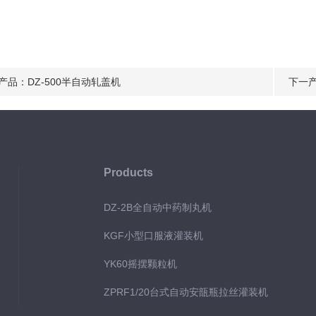
产品：
DZ-500半自动轧盖机
下一
Products
DZ-2B全自动中药制丸机
KGF小型口服液灌装机
YK60摇摆颗粒机
ZPRF1/20台式自动安瓿瓶拉丝灌装机