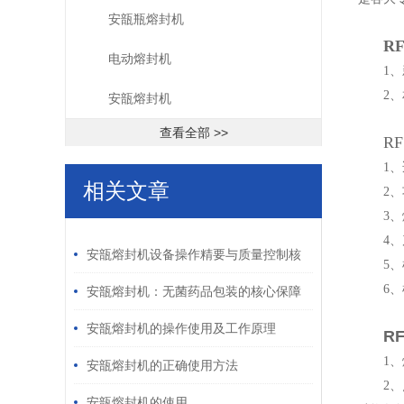
安瓿瓶熔封机
RF
电动熔封机
1
2
安瓿熔封机
查看全部 >>
RF
1、
相关文章
2、
3、
/ RELATED ARTICLES
4、
安瓿熔封机设备操作精要与质量控制核
5、
6、
心
安瓿熔封机：无菌药品包装的核心保障
与标准化操作流程
安瓿熔封机的操作使用及工作原理
RF
1
安瓿熔封机的正确使用方法
2
安瓿熔封机的使用