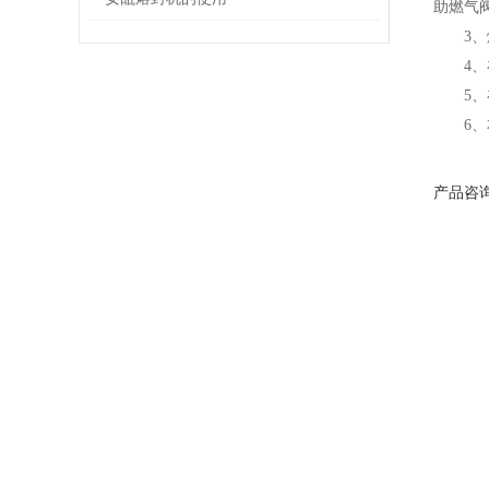
助燃气
3
4
5
6
产品咨