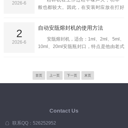
2026-6
须拿出来，因为时间长了会变色7.油浴温度
酸、维生素等丰富的营养成分，具有滋
般也都较大。因此，在安装时应放在打好
不能超过一，超过10...
补、镇咳、缓下、润燥、解毒等作用，同
混凝土或有条石的基础上。大、中型粉碎
时含有大量的还原糖，可防止中药易氧化
机应安装有匹配的减振器，以减少振动与
自动安瓿熔封机的使用方法
的成分变性，且炼蜜粘合力强，与药粉混
噪声。机器在运行前，一定要进行下列安
2
合后丸剂不易硬化，有较大的可塑性，制
全检查：1.粉碎机操作基本原则无论何种原
安瓿熔封机，适合：1ml、2ml、5ml、
2026-6
成的丸粒光洁、滋润、崩解缓慢、药力持
因的停机，必须清空机内的物料后空载启
10ml、20ml安瓿瓶封口，特点是他由老式
久，是一种很好的粘合剂。水丸：系指药
动;2.粉碎前的准备工作;确定粉碎物料品
的两台机型改成一体机，造型更新颖，轻
物细粉用凉开水或按...
种，粉碎量及粉碎粒度大小，安排粉碎物
巧美观，使用时火焰平均，拉丝光滑，熔
料的顺序3.开机前的检查工作;检查筛片规
封速度快，噪音小，产量20支/分，设备运
格是否正确，a）筛片是否完好并且安装严
首页
上一页
下一页
末页
行平稳，使用效率高，该系列安瓿机组是
实b)检查转子是否运转灵活，不得有卡碰
由成形机、熔断机、边接机和底切机以及
摩擦等现象;c)粉碎机门是否密封完好...
包装机组成，采用水平多支一次成型工艺
来生产安瓿瓶，得到各大专科院校、科研
单位及药好评。自动安瓿熔封机技术参数
Contact Us
1、适用瓶:1-20ml安瓿瓶；2、功
率:220v，7w；3、燃气压力:≥0.04kpa；气
联系QQ：526252952