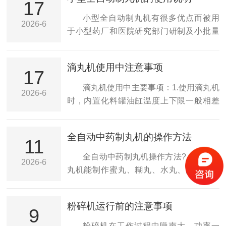
片，具有色泽光亮的外表，其表面糖份结
17
位置上，先用手动试一个看轧出的效果如
晶后所产生的完整的固结包层，既可防止
小型全自动制丸机有很多优点而被用
2026-6
以下：A：盖子轧的不紧，可以旋开轧盖头
芯片氧化变质。1、机器就位后必须安放平
于小型药厂和医院研究部门研制及小批量
锁紧螺母按逆时针方向旋出上轧盖头，然
稳，并用地脚螺栓固定。2、开启注油盖对
生产之用。优点包括体积小、重量轻、运
后锁紧...
减速箱添加润滑油至油标线上。3、将电器
行平稳，易于更换药丸品种，密封性好，
滴丸机使用中注意事项
控制箱安放在干燥、便于操作的一侧，电
拆卸、清洗方便等。将混合或炼制好的药
17
源接通后应注意其相符，使糖衣锅作顺时
料加入料仓内，在螺旋推进器的挤压下，
滴丸机使用中主要事项：1.使用滴丸机
2026-6
针方向旋转。4、试车时应注意机器是否有
制出三根直径相同的药条，经过导轮，顺
时，内置化料罐油缸温度上下限一般相差
不正常杂音，以便及时停车检查。5、糖衣
条器同步进入制丸刀轮中，经过快速切
十摄氏度。2.室内温度高时制冷温度上限五
锅的倾角...
磋，制成大小均匀的药丸。尽管如此，还
摄氏度，下线四摄氏度，一般在十摄氏度
全自动中药制丸机的操作方法
是有些使用情况需要说明一下。1、本机对
以下，上下线温度一般相差五摄氏度。3.滴
11
于环境有一定要求，需要是温度-5℃至
丸的时候，如果温度过低，上料的时候容
全自动中药制丸机操作方法?：中药制
2026-6
+40℃，相对湿度小于90%，周围无导电尘
易成条状，不成丸状，也会造成堵塞4.化料
丸机能制作蜜丸、糊丸、水丸、浓缩丸、
埃和腐蚀金属气体的室内。安装在阳光充
时一般油浴温度在一百摄氏度，料液温度
水蜜丸、蜡丸等丸子。蜜丸：物料细粉用
足清洁的厂...
在65度时，可将油浴温度调到90，5.滴丸
蜂蜜为粘合剂而制成的丸剂，可分为大蜜
粉碎机运行前的注意事项
机管口的温度不能高到55度。如达到，此
丸和小蜜丸。许多慢性病、癌症病人，合
9
时需要降温。6.滴丸机滴丸离心好了后，必
适宜。由于蜂蜜中含有大量的糖、有机
粉碎机在工作过程中噪声大，功率一