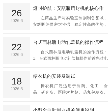
熔封护航：安瓿瓶熔封机的核心作
26
用解析
在药品生产与实验室制剂制备领域，
2026-6
安瓿瓶凭借密封性强、稳定性高的优势，
成为盛装注射剂、疫苗等关键药品的核心
容器。而安瓿瓶熔封机，正是守护安瓿瓶
台式西林瓶电动轧盖机的操作流程
密封质量的关键设备，它以精准高效的熔
22
封能力，为药品安全筑牢最后一道防线，
台式西林瓶电动轧盖机的操作流程：
2026-6
在保障药品质量、提升生产效率等方面发
1、台式西林瓶电动轧盖机操作前首先对电
挥着不可替代的核心作用。安瓿瓶熔封机
动轧盖机进行清洁。2、准备好铝塑盖、灌
的首要作用，是保障药品的密封完整性，
好液体瓶、轧盖头、工具等配件放置位置
糖衣机的安装及调试
守护药品质量安全。药品的有效性与安全
边。3、接通电源的情况下把灌好液体瓶装
18
性，高度依赖安瓿瓶的密封效果，一旦密
上盖子放在机器的托盘台上，靠在V型支块
糖衣机广泛适用于制药、化工、食
2026-6
封不严，外界的空气、微生物便会侵入瓶
上，一手扶住瓶子，另一手将手柄朝后往
品、研究所、医院对片剂、药丸包糖衣、
内，导致药品氧化变质、活性成分失效，
下拉紧，这时托盘托着瓶子向上抬起，直
抛光和滚制食品，亦可用于科研单位试制
甚至滋生细菌，严...
到瓶盖与轧盖头压紧，仔细查看轧盖机的
新药品。尤其是糖衣机包衣抛光后的糖衣
小型全自动制丸机的使用说明
三把刀头在不在瓶盖要锁口的一个平行的