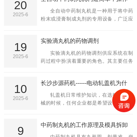
中药制丸机的制丸效率:1.连续生产能力全
20
容易
学产品等行业。它主要由四个主要系统组
自动设备可24小时连续运行，适合批量生
全自动中药制丸机是一种用于将中药
2025-6
成，包括配药供应系统，循环制冷系统，
产，日产量可达数十万粒。避免人工疲劳
粉末或浸膏制成丸剂的专用设备，广泛应
动态滴头系统以及控制系统。1、药品分配
导致的效率下降或停机问题。2.废品率控制
用于制药厂、医院、科研机构等场所。其
供应系统：由药...
自动化设备通过精准模具和压力控制，废
核心优势在于自动化程度高、操作简便、
实验滴丸机的药物调剂
品率通常低于2%（人工制丸废品率约
生产效率高，同时能够保证丸剂的质量和
19
5%-10%）。部分设备配备自动检测系统，
一致性。一、全自动中药制丸机的构造：1.
实验滴丸机的药物调剂供应系统在制
2025-6
可剔除不合格药丸（如重量偏差、形状异
主要组成部分进料系统：用于将中药粉末
药过程中扮演着重要的角色。其主要任务
常）。二、影响全自动中药制丸机制丸效
或浸膏均匀送入制丸机。通常配备螺旋推
是将药液和基质按照一定的比例放入调料
率...
进器或振动给料装置，确保物料连续稳定
罐中，通过加热和搅拌的操作，使药液和
长沙步源药机------电动轧盖机为什
地进入制丸区域。制丸成型系统：挤压装
基质充分混合，形成滴丸所需的混合药
10
么要做保养
置：通过机械压力将物料挤压成条状或块
液。在这个过程中，药液和基质能够均匀
轧盖机日常维护知识，在选购轧盖机
2025-6
状。滚刀切割装置：利用旋转的滚刀将挤
地混合在一起，确保了滴丸的成分和质量
械的时候，任何企业都是希望设备能够在
压出的条状物料切割成均匀的丸粒。滚刀
的一致性。为了确保混合药液的准确性和
生产中发挥着良好的作用，提高生产效
的转速和切割...
均匀性，实验滴丸机的药物调剂供应系统
率，但是轧盖机械也如同人一样随着年龄
中药制丸机的工作原理及模具拆卸
采用了先进的加热和搅拌技术。这些技术
的增长，某一些部件会出现老化磨碎的情
9
安装
可以控制温度和搅拌速度，使药液和基质
况，同时注意维修保养可以减缓老化的速
中药制丸机具有丸形圆、剂量准、崩