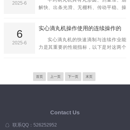
2025-6
能够充分混合。此外，该系统还配备了控
度，让我们选购的轧盖机械拥有更多的时
解快、出条光滑、无棚料、传动平稳、操
制器等仪器，以确保压缩空气的稳定输
间服务企业。为企业节省很多的维修费。
作简便、故障率低等优点。该设备的出现
出，并将混合药液准确...
1、认真遵守安全操作规程，不超负荷使
打破了传统的手工制粒方法，通过中药制
实心滴丸机操作使用的连续操作的
用。管好：设备专人使用，非经主管允
丸机能够快速且大量的生产药丸，自动化
6
作业能力
许，非操作人不能使用和改动设备。修
程度高，操作简单，即可生产出均匀光滑
实心滴丸机的快速滴制与连续作业能
2025-6
好：操作工配合维修人员及时排除设备故
的药丸，机壳明亮，易清洗，因此深受各
力是其重要的性能指标，以下是对这两个
障。2：四会会使用：操作者要学习设备操
制药单位的青睐。中药制丸机是由出条和
方面的详细分析：一、快速滴制能力实心
作规程，培训合格后，...
制丸两部分组成的，工作时，可直接将已
滴丸机通常以聚乙二醇为基质(辅料)，石蜡
混合均匀的药料投入到锥型料斗中，在螺
油为冷凝介质，在特定的压力下，物料从
旋推进器的挤压下，它会推出一条或多条
首页
上一页
下一页
末页
滴头快速、间断地滴入冷凝介质中并被迅
相同直径的药条。药条在自控导轮的控制
速冷却，形成圆润的球状体。这种滴制方
下同步进入制丸刀轮中，然后经过快速切
式本身就具备了一定的快速性。从设备的
磋，就能制成大小...
技术参数来看，不同型号的滴丸机具有不
同的滴头数和产量。例如，DW-6型实心滴
Contact Us
丸机具有6个滴头，其产量可达2.2万粒左
右/时，这显示了其*的快速滴制能力。而即
联系QQ：526252952