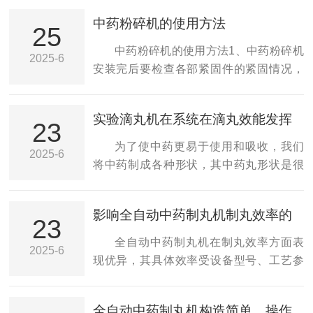
中药粉碎机的使用方法
25
中药粉碎机的使用方法1、中药粉碎机
2025-6
安装完后要检查各部紧固件的紧固情况，
若有松动予以拧紧。同时要检查皮带松紧
度是否合适。2、中药粉碎机起动前，先用
实验滴丸机在系统在滴丸效能发挥
手转动转子，检查一下齿爪、锤片及转子
23
作用
运转是否灵活可靠，壳内有无碰撞现象，
为了使中药更易于使用和吸收，我们
2025-6
转子的旋转方向是否与机箭头所指方向一
将中药制成各种形状，其中药丸形状是很
致，动力机及粉碎机润滑是否良好。3、中
常见的一种。滴丸机作为中药生产的重要
药粉碎机起动后应先空转2~3分钟，没有异
工具之一，随着中药市场的发展也迎来了
影响全自动中药制丸机制丸效率的
常现象后再投料工作。4、不要随便更换皮
新的机遇。据了解，我国是世界上开发较
23
关键因素
带轮，以防转速过高使粉碎室产生爆炸，
多滴丸药物制剂品种的国家之一，由于其
全自动中药制丸机在制丸效率方面表
2025-6
或转速太低影响粉碎机的工作效率。5、中
具有速溶，生物利用度高，疗效好，制备
现优异，其具体效率受设备型号、工艺参
药粉碎机和动力机组应安装牢固。若中药
简单，质量控制容易等优点，在中药新剂
数、物料特性等因素影响。以下是其制丸
粉...
型的研究和开发中具有优势。滴丸机通常
效率的详细分析及优化建议：一、全自动
全自动中药制丸机构造简单，操作
用于诸如药物制剂，保健产品，食品和化