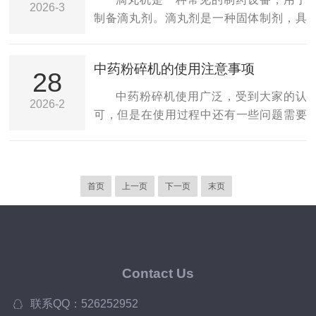
2026-3
无论是玻璃瓶装果汁还是塑料瓶装矿泉
及整机封闭采用不锈钢材料制作，机壳明
制备滴丸剂。滴丸剂是一种固体制剂，具
水，都能迅速准确地完成封口任务；医药
亮，易清洗，符合GMP标准规范。全自动
有精确的剂量和易于服用的特点，广泛应
领域同样离不开它的...
制丸机功能全自动制丸机可生产蜜丸、水
用于医药领域。滴丸机的分类多样化，可
中药粉碎机的使用注意事项
蜜丸、纯水丸、浓缩丸和其它粘性较好的
以根据实际需求选择适合的类型。无论是
28
丸子。蜜丸：物料细粉用蜂蜜为粘合剂而
小规模生产还是实验室生产，滴丸机都是
中药粉碎机使用广泛，受到大家的认
2026-2
制成的丸剂。由于蜂蜜中含有大量的糖、
制备滴丸剂的重要设备，为药物的研发和
可，但是在使用过程中还有一些问题需要
有机酸、维生素等丰富的营养成分，具有
生产提供了便利。随着科技的不断进步，
注意，下面中药粉碎机厂家给大家分享几
滋补、镇咳、缓...
滴丸机的性能和功能也在不断提升，为医
点，希望能对大家有所帮助。1、检查粉碎
药行业的发展做出了重要贡献。滴丸机的
腔内是否有异物(开机前须为空)，接通电
分类主要根据其工作原理、结构和用途等
首页
上一页
下一页
末页
源。2、拧紧上盖和粉碎腔的蝶形螺帽。
方面进行。一、按工作原理分类1、机械式
3、启动电机，空机转动1-2分钟。4、如遇
滴丸机：机械式滴丸机通过机械力和重力
物料卡住，电机不转，请立即关闭，以免
作用，将药物粉...
电机烧毁，待清除所卡物料后，可继续使
用。5、本机在使用过程中严禁打开上盖和
Contact Us
用手伸入粉碎腔内。6、本机系干式粉碎
机，不宜粉碎潮湿物和油腻物。7、请用户
联系QQ：526252952