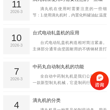
机配有双层硅硼耐高温玻璃滴丸槽，导热
11
节
以下；10g物料即可做一次实验。DW--1教
油通过电加热，再用导热油保温，并配有
滴丸机在使用时需要注意的一些细
2026-3
学用滴丸机主要技术参数：工作电压：
滴头加热装置。通过滴头开关可以调节滴
节：1.使用滴丸机时，内置化料罐油缸温度
220V功率：1.5KW滴缸容量...
药速度，可以调节液位，利用压差射丸，
上下限一般相差十摄氏度。2.室内温度高时
方便取药，整个滴丸过程直观且易于清
制冷温度上限五摄氏度，下线四摄氏度，
台式电动轧盖机的应用
洁。1、本机由制冷机组、冷却柱、滴液罐
一般在十摄氏度以下，上下线温度一般相
10
（含药液加热、温度控制和滴液系统控
差五摄氏度。3.清洗滴丸机主机时，必须把
台式电动轧盖机构造相对简洁紧凑。
2026-3
制）、集油罐等组成，适用于高校教学演
设备的电源关闭。4.上料的时候，滴盘必须
主体部分通常由坚固耐用的不锈钢材质打
示；2、该系统可满足使用1-3孔滴头的要
加热到60度左右，没有到温度会导致滴头
造而成，既保证了机器的稳定性，又能承
求，用于...
管道堵塞5.滴丸的时候，气压如果太大，上
受长时间高强度的工作负荷。其核心部件
中药丸自动制丸机的功能
料的时候容易成条状，不成丸状，也会造
包括电机、传动装置和轧头组件。电机作
7
成堵塞6.化料时一般油浴温度在一百摄氏
为动力源，通过皮带方式带动传动系统运
全自动中药制丸机是我们公司推出的
2026-3
度，料液温度在65度时，可将油浴温度调
转，进而驱动轧头进行上下往复运动。这
一款新型制丸机械，它是制药行业的制丸
到90，7.滴丸机管口的温度...
种设计不仅实现了自动化操作，还大大提
设备。汇集各家全自动制丸机的优点于一
高了生产效率。在实际应用领域，台式电
机，具有丸形圆、剂量准、崩解快、出条
滴丸机的分类
动轧盖机展现出较高的灵活性。食品饮料
光滑、无棚料、传动平稳、操作简便、故
4
行业中，它是灌装生产线上重要的一环，
障率极低等优点。且本机与药物接触部位
滴丸机是一种常见的制药设备，用于