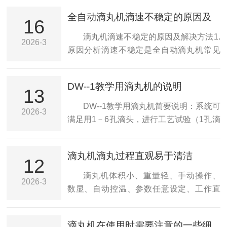
全自动滴丸机滴速不稳定的原因及
16
解决方法
滴丸机滴速不稳定的原因及解决方法1.
2026-3
原因分析滴速不稳定是全自动滴丸机常见
的问题之一，可能由以下原因引起：药液
温度不均匀：药液在滴制过程中，如果温
DW--1教学用滴丸机的说明
度不均匀，会导致药液的黏度变化，从而
13
影响滴速。滴头堵塞：滴头如果被杂质或
DW--1教学用滴丸机简要说明：系统可
2026-3
药液残渣堵塞，会导致滴速不均匀或中
满足用1－6孔滴头，进行工艺试验（1孔滴
断。气泡混入：药液中混入气泡，会导致
头）和小批量生产（6孔滴头）；滴丸重量
滴速不稳定，甚至出现滴液中断的情况。
5－70mg；药液通过油浴恒温加热；滴罐
滴丸机滴丸过程直观易于清洁
设备老化：长期使用后，设备的机械部件
可以灵活拆卸以方便清洗；滴头、油浴、
12
可能会出现磨损或松动，影响滴速的稳定
制冷温度数字显示；冷却液上端加热（可
滴丸机体积小、重量轻、手动操作、
2026-3
性。2.解决方法检查药液温度：确保药液在
控），下端制冷（可控），温度梯度分
数显、自动控温、参数任意设定、工作直
滴制前经过充分的搅拌和预热，使温度均
布；配有均质搅拌装置，搅拌速度无、调
观、操作方便，可制作5-70mg滴丸，非常
匀一致。可...
节，可防止药液分层；采用进口制冷机
适合大专院校教学示范和新药研发。滴丸
滴丸机在使用时需要注意的一些细
组，制冷效果好，可使冷却液温度降至0度